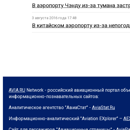
В аэропорту Чэнду из-за тумана зас
3 августа 2016 года 17:48
В китайском аэропорту из-за непого
AVIA.RU
Network - российский авиационный портал об
информационно-познавательных сайтов:
Аналитическое агентство "АвиаСтат" -
AviaStat.Ru
Информационно-аналитический "Aviation EХplorer" –
AE
Сайт для пассажиров "Авиационные страницы" -
AviaPa