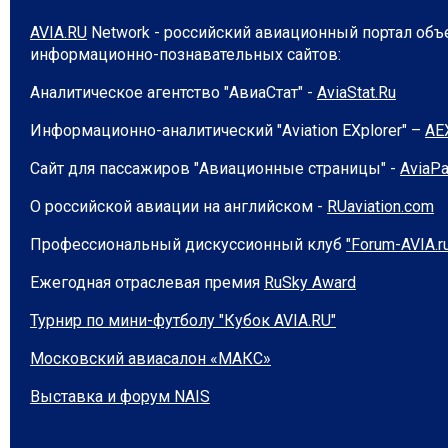
AVIA.RU
Network - российский авиационный портал об
информационно-познавательных сайтов:
Аналитическое агентство "АвиаСтат" -
AviaStat.Ru
Информационно-аналитический "Aviation EХplorer" –
AE
Сайт для пассажиров "Авиационные страницы" -
AviaPa
О российской авиации на английском -
RUaviation.com
Профессиональный дискуссионный клуб
"Forum-AVIA.r
Ежегодная отраслевая премия
RuSky Award
Турнир по мини-футболу "Кубок AVIA.RU"
Московский авиасалон «МАКС»
Выставка и форум NAIS