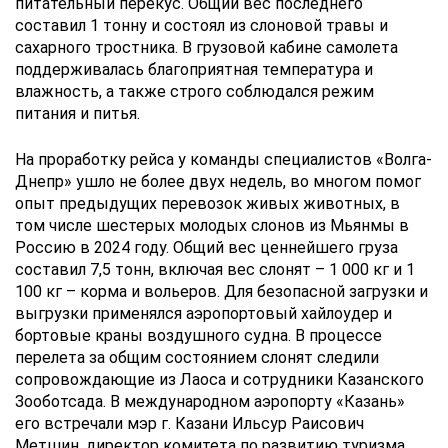
питательный перекус. Общий вес последнего
составил 1 тонну и состоял из слоновой травы и
сахарного тростника. В грузовой кабине самолета
поддерживалась благоприятная температура и
влажность, а также строго соблюдался режим
питания и питья.
На проработку рейса у команды специалистов «Волга-
Днепр» ушло не более двух недель, во многом помог
опыт предыдущих перевозок живых животных, в
том числе шестерых молодых слонов из Мьянмы в
Россию в 2024 году. Общий вес ценнейшего груза
составил 7,5 тонн, включая вес слонят – 1 000 кг и 1
100 кг – корма и вольеров. Для безопасной загрузки и
выгрузки применялся аэропортовый хайлоудер и
бортовые краны воздушного судна. В процессе
перелета за общим состоянием слонят следили
сопровождающие из Лаоса и сотрудники Казанского
Зооботсада. В международном аэропорту «Казань»
его встречали мэр г. Казани Ильсур Раисович
Метшин, директор комитета по развитию туризма