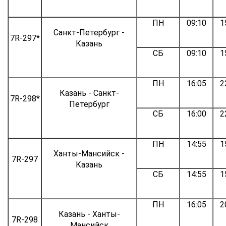
ПН
09:10
1
Санкт-Петербург -
7R-297*
Казань
СБ
09:10
1
ПН
16:05
2
Казань - Санкт-
7R-298*
Петербург
СБ
16:00
2
ПН
14:55
1
Ханты-Мансийск -
7R-297
Казань
СБ
14:55
1
ПН
16:05
2
Казань - Ханты-
7R-298
Мансийск