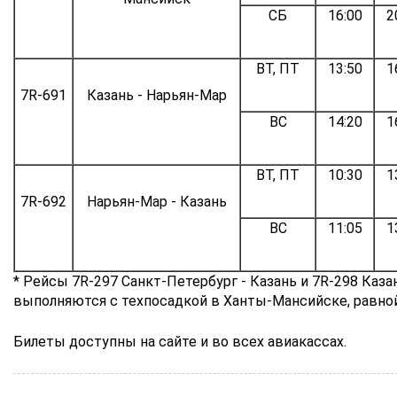
СБ
16:00
2
ВТ, ПТ
13:50
1
7R-691
Казань - Нарьян-Мар
ВС
14:20
1
ВТ, ПТ
10:30
1
7R-692
Нарьян-Мар - Казань
ВС
11:05
1
* Рейсы 7R-297 Санкт-Петербург - Казань и 7R-298 Каза
выполняются с техпосадкой в Ханты-Мансийске, равной
Билеты доступны на сайте и во всех авиакассах.