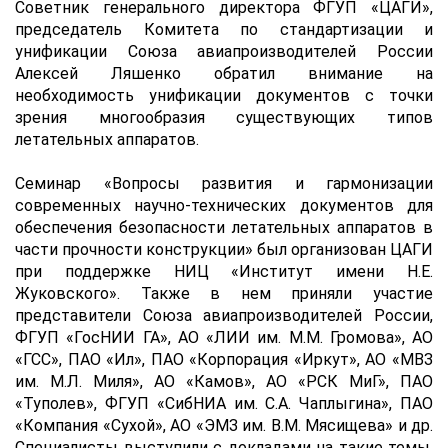
Советник генерального директора ФГУП «ЦАГИ»,
председатель Комитета по стандартизации и
унификации Союза авиапроизводителей России
Алексей Ляшенко обратил внимание на
необходимость унификации документов с точки
зрения многообразия существующих типов
летательных аппаратов.
Семинар «Вопросы развития и гармонизации
современных научно-технических документов для
обеспечения безопасности летательных аппаратов в
части прочности конструкции» был организован ЦАГИ
при поддержке НИЦ «Институт имени Н.Е.
Жуковского». Также в нем приняли участие
представители Союза авиапроизводителей России,
ФГУП «ГосНИИ ГА», АО «ЛИИ им. М.М. Громова», АО
«ГСС», ПАО «Ил», ПАО «Корпорация «Иркут», АО «МВЗ
им. М.Л. Миля», АО «Камов», АО «РСК МиГ», ПАО
«Туполев», ФГУП «СибНИА им. С.А. Чаплыгина», ПАО
«Компания «Сухой», АО «ЭМЗ им. В.М. Мясищева» и др.
Специалисты выступили с докладами на такие темы,