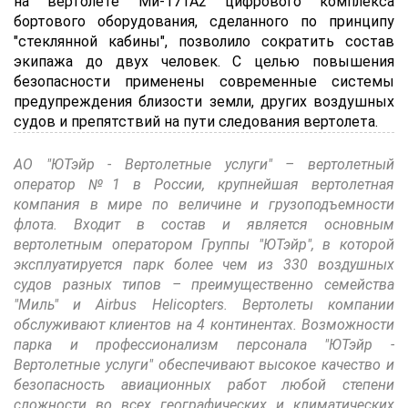
на вертолете Ми-171А2 цифрового комплекса
бортового оборудования, сделанного по принципу
"стеклянной кабины", позволило сократить состав
экипажа до двух человек. С целью повышения
безопасности применены современные системы
предупреждения близости земли, других воздушных
судов и препятствий на пути следования вертолета.
АО "ЮТэйр - Вертолетные услуги" – вертолетный
оператор №1 в России, крупнейшая вертолетная
компания в мире по величине и грузоподъемности
флота. Входит в состав и является основным
вертолетным оператором Группы "ЮТэйр", в которой
эксплуатируется парк более чем из 330 воздушных
судов разных типов – преимущественно семейства
"Миль" и Airbus Helicopters. Вертолеты компании
обслуживают клиентов на 4 континентах. Возможности
парка и профессионализм персонала "ЮТэйр -
Вертолетные услуги" обеспечивают высокое качество и
безопасность авиационных работ любой степени
сложности во всех географических и климатических