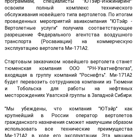
программам, специалисты "ЮТэйр-Инжиниринг"
освоили полный комплекс технического
обслуживания новейшего типа вертолетов. По итогам
проведенных мероприятий авиакомпания "ЮТэйр -
Вертолетные услуги" получила соответствующее
разрешение Федерального агентства воздушного
транспорта (Росавиации) на коммерческую
эксплуатацию вертолета Ми-171А2.
Стартовым заказчиком новейшего вертолета станет
тюменская компания ООО "РН-Уватнефтегаз",
входящая в группу компаний "Роснефть". Ми-171А2
будет перевозить сотрудников компании из Тюмени
и Тобольска для работы на нефтяных
месторождениях Уватской группы в Западной Сибири.
"Мы убеждены, что компания "ЮТэйр" как
крупнейший в России оператор вертолетов
гражданского назначения сможет наилучшим образом
использовать все технические преимущества
Ми-171А2 в ходе его эксплуатации. Эта машина