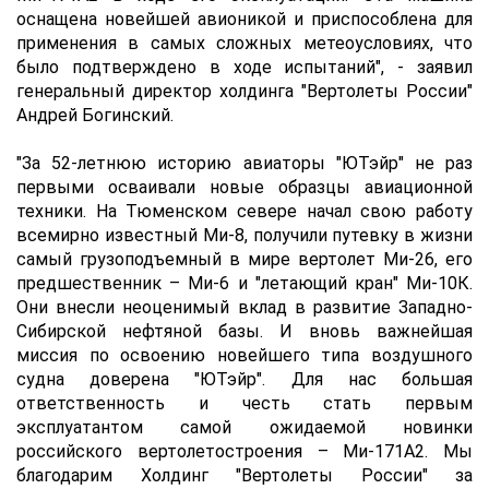
оснащена новейшей авионикой и приспособлена для
применения в самых сложных метеоусловиях, что
было подтверждено в ходе испытаний", - заявил
генеральный директор холдинга "Вертолеты России"
Андрей Богинский.
"За 52-летнюю историю авиаторы "ЮТэйр" не раз
первыми осваивали новые образцы авиационной
техники. На Тюменском севере начал свою работу
всемирно известный Ми-8, получили путевку в жизни
самый грузоподъемный в мире вертолет Ми-26, его
предшественник – Ми-6 и "летающий кран" Ми-10К.
Они внесли неоценимый вклад в развитие Западно-
Сибирской нефтяной базы. И вновь важнейшая
миссия по освоению новейшего типа воздушного
судна доверена "ЮТэйр". Для нас большая
ответственность и честь стать первым
эксплуатантом самой ожидаемой новинки
российского вертолетостроения – Ми-171А2. Мы
благодарим Холдинг "Вертолеты России" за