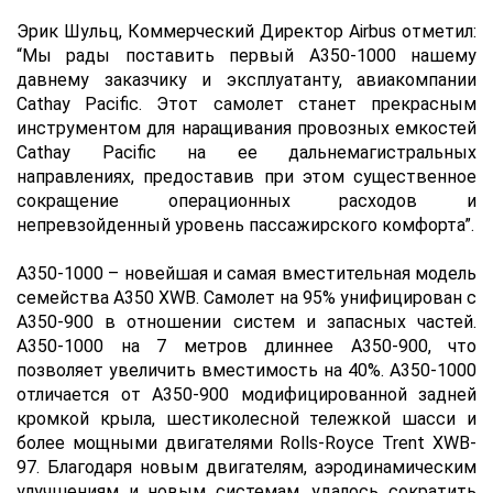
Эрик Шульц, Коммерческий Директор Airbus отметил:
“Мы рады поставить первый А350-1000 нашему
давнему заказчику и эксплуатанту, авиакомпании
Cathay Pacific. Этот самолет станет прекрасным
инструментом для наращивания провозных емкостей
Cathay Pacific на ее дальнемагистральных
направлениях, предоставив при этом существенное
сокращение операционных расходов и
непревзойденный уровень пассажирского комфорта”.
A350-1000 – новейшая и самая вместительная модель
семейства А350 XWB. Самолет на 95% унифицирован с
А350-900 в отношении систем и запасных частей.
А350-1000 на 7 метров длиннее А350-900, что
позволяет увеличить вместимость на 40%. А350-1000
отличается от А350-900 модифицированной задней
кромкой крыла, шестиколесной тележкой шасси и
более мощными двигателями Rolls-Royce Trent XWB-
97. Благодаря новым двигателям, аэродинамическим
улучшениям и новым системам, удалось сократить